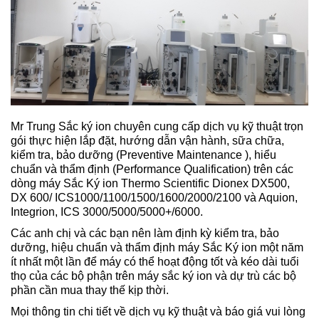
Mr Trung Sắc ký ion chuyên cung cấp dịch vụ kỹ thuật trọn
gói thực hiện lắp đặt, hướng dẫn vận hành, sữa chữa,
kiểm tra, bảo dưỡng (Preventive Maintenance ), hiểu
chuẩn và thẩm định (Performance Qualification) trên các
dòng máy Sắc Ký ion Thermo Scientific Dionex DX500,
DX 600/ ICS1000/1100/1500/1600/2000/2100 và Aquion,
Integrion, ICS 3000/5000/5000+/6000.
Các anh chị và các bạn nên làm định kỳ kiểm tra, bảo
dưỡng, hiệu chuẩn và thẩm định máy Sắc Ký ion một năm
ít nhất một lần để máy có thể hoạt động tốt và kéo dài tuổi
thọ của các bộ phận trên máy sắc ký ion và dự trù các bộ
phần cần mua thay thế kịp thời.
Mọi thông tin chi tiết về dịch vụ kỹ thuật và báo giá vui lòng