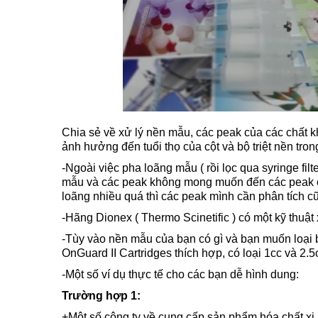
Chia sẻ về xử lý nền mẫu, các peak của các chất
ảnh hưởng đến tuổi thọ của cột và bộ triệt nền tron
-Ngoài việc pha loãng mẫu ( rồi lọc qua syringe fi
mẫu và các peak không mong muốn đến các peak củ
loãng nhiều quá thì các peak mình cần phân tích c
-Hãng Dionex ( Thermo Scinetific ) có một kỹ thuật
-Tùy vào nền mẫu của bạn có gì và bạn muốn loại
OnGuard II Cartridges thích hợp, có loại 1cc và 2.5
-Một số ví dụ thực tế cho các bạn dễ hình dung:
Trường hợp 1:
+Một số công ty về cung cấp sản phẩm hóa chất xi m