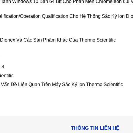
 Hành Windows 10 Bản 64 Bit Cho Phần Mền Chromeleon 6.8 
ication/Operation Qualification Cho Hệ Thống Sắc Ký Ion Di
 Dionex Và Các Sản Phẩm Khác Của Thermo Scientific
7
.8
entific
ấn Đề Liên Quan Trên Máy Sắc Ký Ion Thermo Scientific
THÔNG TIN LIÊN HỆ