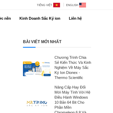
TIẾNG VIỆT
ENGLISH
ức nền
Kinh Doanh Sắc Ký ion
Liên hệ
BÀI VIẾT MỚI NHẤT
Chương Trình Chia
Sẻ Kiến Thức Và Kinh
Nghiệm Về Máy Sắc
Ký Ion Dionex -
Thermo Scientific
Nâng Cấp Hay Đổi
Mới Máy Tính Với Hệ
Điều Hành Windows
10 Bản 64 Bit Cho
Phần Mền
Chromeleon 6.8 Và