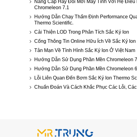
Nâng Cấp Hay Đổi Mới Máy Tính Với Hệ Điều
Chromeleon 7.1
Hướng Dẫn Chạy Thẩm Định Performance Qualif
Thermo Scientific.
Cải Thiện LOD Trong Phân Tích Sắc Ký Ion
Cổng Thông Tin Online Hữu Ích Về Sắc Ký Ion
Tản Mạn Về Tình Hình Sắc Ký Ion Ở Việt Nam
Hướng Dẫn Sử Dụng Phần Mền Chromeleon 
Hướng Dẫn Sử Dụng Phần Mền Chromeleon 6
Lỗi Liên Quan Đến Bơm Sắc Ký Ion Thermo Sci
Chuẩn Đoán Và Cách Khắc Phục Các Lỗi, Các V