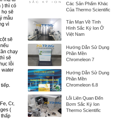
Các Sản Phẩm Khác
) thì có
Của Thermo Scientific
ì họ sẽ
lý mẫu
Tản Mạn Về Tình
ng vì
Hình Sắc Ký Ion Ở
Việt Nam
cột sẽ
 nếu
Hướng Dẫn Sử Dụng
 cần chạy
Phần Mền
thì sẽ
Chromeleon 7
hục lỗi
l water
Hướng Dẫn Sử Dụng
Phần Mền
Chromeleon 6.8
tiếp.
Lỗi Liên Quan Đến
Fe, Cr,
Bơm Sắc Ký Ion
ges (
Thermo Scientific
 thấp