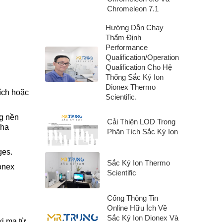
Chromeleon 7.1
Hướng Dẫn Chạy
Thẩm Định
Performance
Qualification/Operation
Qualification Cho Hệ
Thống Sắc Ký Ion
Dionex Thermo
ích hoặc
Scientific.
ng nền
Cải Thiện LOD Trong
pha
Phân Tích Sắc Ký Ion
ges.
Sắc Ký Ion Thermo
onex
Scientific
Cổng Thông Tin
Online Hữu Ích Về
Sắc Ký Ion Dionex Và
xi mạ từ