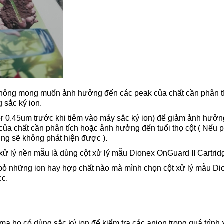
 không mong muốn ảnh hưởng đến các peak của chất cần phân t
g sắc ký ion.
lter 0.45um trước khi tiêm vào máy sắc ký ion) để giảm ảnh hưở
a chất cần phân tích hoặc ảnh hưởng đến tuổi thọ cột ( Nếu 
ũng sẽ không phát hiện được ).
 xử lý nền mẫu là dùng cột xử lý mẫu Dionex OnGuard II Cartrid
 bỏ những ion hay hợp chất nào mà mình chọn cột xử lý mẫu Di
cc.
ạ họ có dùng sắc ký ion để kiểm tra các anion trong quá trình 