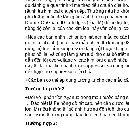
đó đánh giá quá trình xi mạ theo tiêu chuẩn của họ.
rất nhiều kim loại chuyển tiếp. Thường nếu họ khôn
pha loãng mẫu để làm giảm ảnh hưởng của nền mẫu
Dionex OnGuard II Cartridges ( loại M) để hỗ trợ lo
nồng độ còn lại của các kim loại này vẫn còn lại ca
+Nếu các bạn phân tích anion mà nền mẫu có các kim
giảm rất nhanh ( nếu chạy mẫu nhiều thì khoảng 0
dùng bộ triệt nền suppressor dạng cột hoặc dạng m
phục hồi lại và cũng làm giảm tuổi thọ của bộ triệt
dẫn đến lỗi overvoltage vì các kim loại chuyể ntiếp
này thì ta phải tiến hành rửa suppressor và cũng 
để chạy cho suppressor điện hóa.
+Các bạn có thể áp dụng tương tự cho các mẫu cần
Trường hợp thứ 2:
+Đối với phân tích Xyanua trong mẫu nước bằng sắ
… Đặc biệt là Fe nồng độ rất cao, nên cần được là
loại M) nếu không thì sẽ ảnh hưởng đến tuổi thọ 
sắc ký ion thường dùng đầu dò điện hóa nên không
Trường hợp 3: