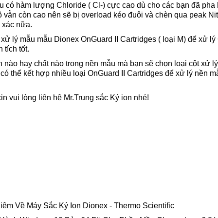
mẫu có hàm lượng Chloride ( Cl-) cực cao dù cho các bạn đã pha 
ộ vẫn còn cao nên sẽ bị overload kéo đuôi và chèn qua peak Nit
h xác nữa.
 xử lý mẫu mẫu Dionex OnGuard II Cartridges ( loại M) để xử lý
tích tốt.
n nào hay chất nào trong nền mẫu mà bạn sẽ chọn loại cột xử l
có thể kết hợp nhiều loại OnGuard II Cartridges để xử lý nền m
xin vui lòng liên hệ Mr.Trung sắc Ký ion nhé!
ệm Về Máy Sắc Ký Ion Dionex - Thermo Scientific