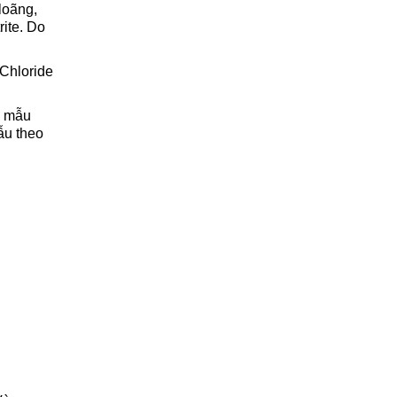
loãng,
rite. Do
 Chloride
ý mẫu
ẫu theo