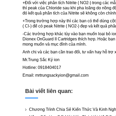
+Đối với việc phân tích Nitrite ( NO2-) trong các 
thì peak của Chloride sau khi pha loãng do nồng đ
đó kết quả phân tích của Nitrite sẽ không còn chín
+Trong trường hợp này thì các bạn có thể dùng cột
( Cl-) để có peak Nitrite ( NO2-) đẹp và kết quả phân 
-Các trường hợp khác tùy vào bạn muốn loại bỏ io
Dionex OnGuard II Cartridges thích hợp. Hoặc bạn 
mong muốn và mục đính của mình.
Anh chị và các bạn cần trao đổi, tư vấn hay hỗ trợ 
Mr.Trung Sắc Ký ion
Hotline: 0918404017
Email: mrtrungsackyion@gmail.com
Bài viết liên quan:
Chương Trình Chia Sẻ Kiến Thức Và Kinh Nghi