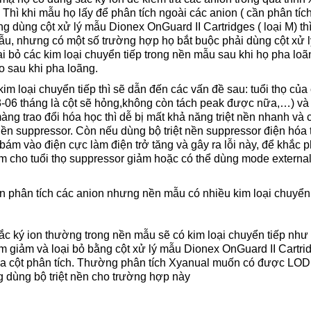
 Thì khi mẫu họ lấy để phân tích ngoài các anion ( cần phân tích 
g dùng cột xử lý mẫu Dionex OnGuard II Cartridges ( loại M) th
, nhưng có một số trường hợp họ bắt buộc phải dùng cột xử 
ại bỏ các kim loại chuyển tiếp trong nền mẫu sau khi họ pha loã
o sau khi pha loãng.
 loại chuyển tiếp thì sẽ dẫn đến các vấn đề sau: tuổi thọ của 
3-06 tháng là cột sẽ hỏng,không còn tách peak được nữa,…) và
àng trao đổi hóa học thì dễ bị mất khả năng triệt nền nhanh và
 nền suppressor. Còn nếu dùng bộ triệt nền suppressor điện hóa 
 bám vào điện cực làm điện trở tăng và gây ra lỗi này, để khắc p
làm cho tuổi thọ suppressor giảm hoặc có thể dùng mode externa
 phân tích các anion nhưng nền mẫu có nhiều kim loại chuyển 
c ký ion thường trong nền mẫu sẽ có kim loại chuyển tiếp như 
m giảm và loại bỏ bằng cột xử lý mẫu Dionex OnGuard II Cartrid
của cột phân tích. Thường phân tích Xyanual muốn có được LOD
 dùng bộ triệt nền cho trường hợp này