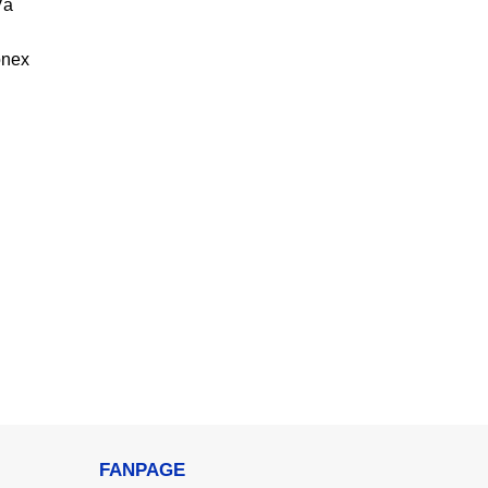
Và
onex
FANPAGE