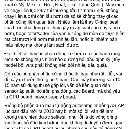
xuất ở Mỹ, Mexico, Đức, Nhật,..ít có Trung Quốc). Máy mua
về chạy liên tục 24/7 thì thường tới 3-4 năm ( nếu không
chạy liên tục thì còn lâu hơn) đa số sẽ không thay gì các
phần cứng liên quan trên. Nhiều lắm là thay O-ring, seal
của bơm pha động do chạy gây ra áp suất cao gây ra rò rỉ
bơm, hoặc rotor/sartor của van 6 cổng do mòn do thực hiện
ma xát trượt khi bơm mẫu nhiều lần, hoặc bị nhiểm bẩn
mẫu nặng mà không làm sạch được.
Đăc biệt sẽ thay bộ phận động cơ bơm do các bánh răng
mòn do không thực hiện bảo dưỡng bôi dầu định kỳ ( tùy
model bôi vừa phải không nên bôi nhiều dầu quá).
Còn các bộ phận phần cứng khác thì hầu như rất ít lỗi, vấn
đề xảy ra trước thời gian 5 năm. Các máy thường sau 10-
15 năm sử dụng thì sẽ gặp lỗi, vấn đề liên quan đến
sensor áp suất, bộ trộn pha động, các Board, mà chủ yếu
là CPU board, power supply board.
Riêng bộ phận đưa mẫu tự động autosampler dòng AS-AP
lúc ban đầu mới ra 2010 hay bị một số lỗi, vấn đề làm
không thực hiện được selftest : như lỗi là do vòng oring
kim loại chỗ đầu kim bị khô dầu không di duyển được gây
lỗi hay là do CPU board bị lỗi, nhưng sau này thì dòng AS-