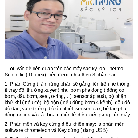
- Lỗi, vấn đề liên quan trên các máy sắc ký ion Thermo
Scientific ( Dionex), nên được chia theo 3 phần sau:
1. Phần Cứng ( là những phần sẽ gắng liền trên hệ thống,
ít thay đổi thường xuyên) như bơm pha động ( động cơ
bơm, đầu bơm, seal, o-ring,…), sensor áp suất, bộ phận
khử khí ( nếu có), bộ trộn ( nếu dùng bơm 4 kênh), đầu dò
độ dẫn, van 6 cổng, bộ ổn nhiệt, sensor leak, bộ tạo pha
động online và các board điện tử điều kiển gắng trên máy.
2. Phần mền và key cứng điều khiển máy: là phần mền
software chromeleon và Key cứng ( dạng USB).