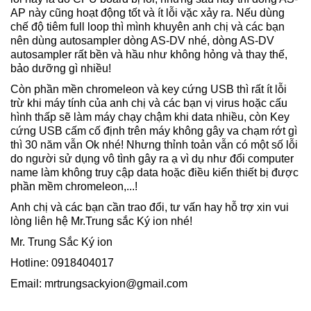
AP này cũng hoạt động tốt và ít lỗi vặc xảy ra. Nếu dùng
chế độ tiêm full loop thì mình khuyên anh chị và các bạn
nên dùng autosampler dòng AS-DV nhé, dòng AS-DV
autosampler rất bền và hầu như không hỏng và thay thế,
bảo dưỡng gì nhiều!
Còn phần mền chromeleon và key cứng USB thì rất ít lỗi
trừ khi máy tính của anh chị và các bạn vị virus hoặc cấu
hình thấp sẽ làm máy chạy chậm khi data nhiều, còn Key
cứng USB cấm cố định trên máy không gây va chạm rớt gì
thì 30 năm vẫn Ok nhé! Nhưng thỉnh toản vẫn có một số lỗi
do người sử dụng vô tình gây ra ạ vì dụ như đổi computer
name làm không truy cập data hoặc điều kiển thiết bị được
phần mềm chromeleon,...!
Anh chị và các bạn cần trao đổi, tư vấn hay hỗ trợ xin vui
lòng liên hệ Mr.Trung sắc Ký ion nhé!
Mr. Trung Sắc Ký ion
Hotline: 0918404017
Email: mrtrungsackyion@gmail.com