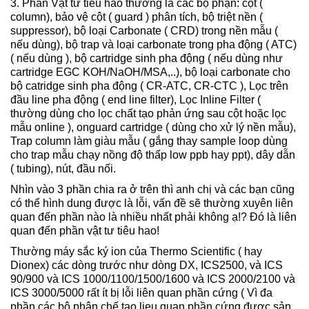
3. Phần Vật tư tiêu hao thường là các bộ phận: cột (
column), bảo vệ cột ( guard ) phân tích, bộ triệt nền (
suppressor), bộ loại Carbonate ( CRD) trong nền mẫu (
nếu dùng), bộ trap và loại carbonate trong pha động ( ATC)
( nếu dùng ), bộ cartridge sinh pha động ( nếu dùng như
cartridge EGC KOH/NaOH/MSA,..), bộ loại carbonate cho
bộ catridge sinh pha động ( CR-ATC, CR-CTC ), Lọc trên
đầu line pha động ( end line filter), Lọc Inline Filter (
thường dùng cho lọc chất tạo phản ứng sau cột hoặc lọc
mẫu online ), onguard cartridge ( dùng cho xử lý nền mẫu),
Trap column làm giàu mẫu ( gắng thay sample loop dùng
cho trap mẫu chạy nồng độ thấp low ppb hay ppt), dây dẫn
( tubing), nút, đầu nối.
Nhìn vào 3 phần chia ra ở trên thì anh chị và các bạn cũng
có thể hình dung được là lỗi, vấn đề sẽ thường xuyên liên
quan đến phần nào là nhiều nhất phải không ạ!? Đó là liên
quan đến phần vật tư tiêu hao!
Thường máy sắc ký ion của Thermo Scientific ( hay
Dionex) các dòng trước như dòng DX, ICS2500, và ICS
90/900 và ICS 1000/1100/1500/1600 và ICS 2000/2100 và
ICS 3000/5000 rất ít bị lỗi liên quan phần cứng ( Vì đa
phần các bộ phận chế tạo lieu quan phần cứng được sản